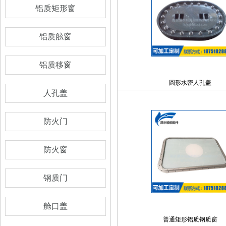
铝质矩形窗
铝质舷窗
铝质移窗
圆形水密人孔盖
人孔盖
防火门
防火窗
钢质门
舱口盖
普通矩形铝质钢质窗