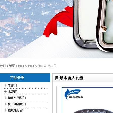
热门关键词：
舱口盖 舱口盖 舱口盖 舱口盖
圆形水密人孔盖
产品分类
+
水密门
+
水密窗
+
钢质外围壁门
+
快开闭钢质门
+
铝质矩形窗