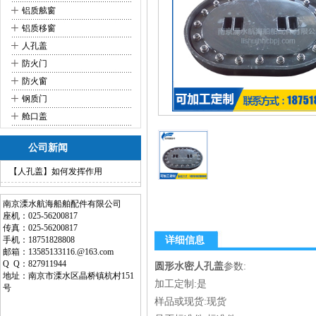
+
铝质舷窗
+
铝质移窗
+
人孔盖
+
防火门
+
防火窗
+
钢质门
+
舱口盖
公司新闻
【人孔盖】如何发挥作用
南京溧水航海船舶配件有限公司
座机：025-56200817
传真：025-56200817
手机：18751828808
详细信息
邮箱：13585133116.@163.com
Q Q：827911944
圆形水密人孔盖
参数:
地址：南京市溧水区晶桥镇杭村151
加工定制:是
号
样品或现货:现货