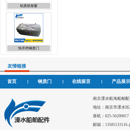
铝质矩形窗
快开闭钢质门
友情链接
首页
钢质门
在线留言
产品展
丨
丨
丨
钢质门
南京溧水航海船舶配
地址：南京市溧水区
座机：025-56200817
邮箱：13585133116.