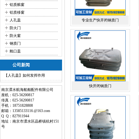
+
铝质舷窗
+
铝质移窗
+
人孔盖
专业生产快开闭钢质门
+
防火门
+
防火窗
+
钢质门
+
舱口盖
公司新闻
【人孔盖】如何发挥作用
快开闭钢质门
南京溧水航海船舶配件有限公司
座机：025-56200817
传真：025-56200817
手机：18751828808
邮箱：13585133116.@163.com
Q Q：827911944
地址：南京市溧水区晶桥镇杭村151
号