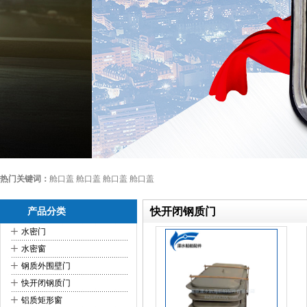
热门关键词：
舱口盖 舱口盖 舱口盖 舱口盖
快开闭钢质门
产品分类
+
水密门
+
水密窗
+
钢质外围壁门
+
快开闭钢质门
+
铝质矩形窗