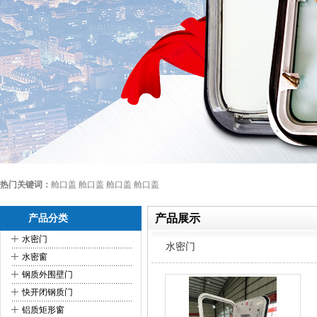
热门关键词：
舱口盖 舱口盖 舱口盖 舱口盖
产品展示
产品分类
+
水密门
水密门
+
水密窗
+
钢质外围壁门
+
快开闭钢质门
+
铝质矩形窗