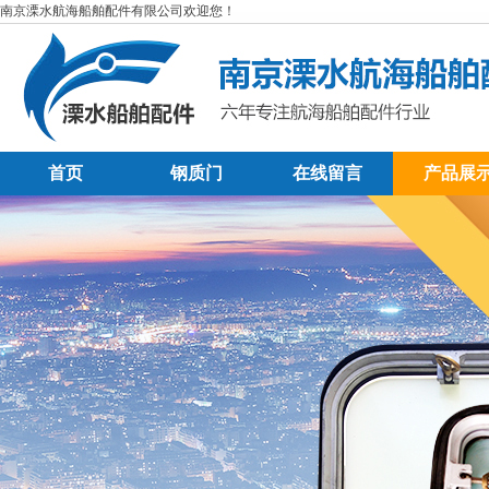
南京溧水航海船舶配件有限公司欢迎您！
首页
钢质门
在线留言
产品展