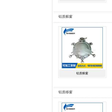
铝质舷窗
铝质舷窗
铝质移窗