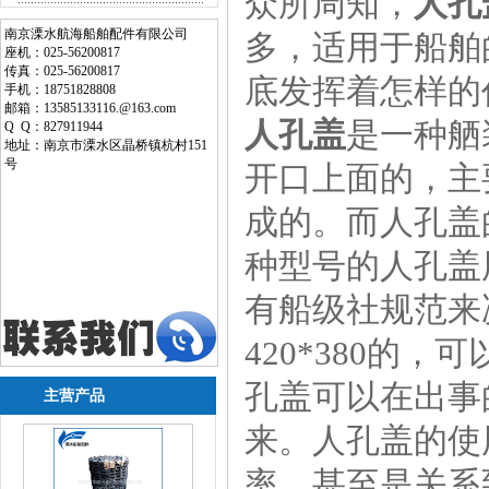
众所周知，
人孔
南京溧水航海船舶配件有限公司
多，适用于船舶
座机：025-56200817
传真：025-56200817
底发挥着怎样的
手机：18751828808
邮箱：13585133116.@163.com
人孔盖
是一种舾
Q Q：827911944
地址：南京市溧水区晶桥镇杭村151
号
开口上面的，主
成的。而人孔盖
种型号的人孔盖
有船级社规范来
420*380的
孔盖可以在出事
主营产品
来。人孔盖的使
率，甚至是关系