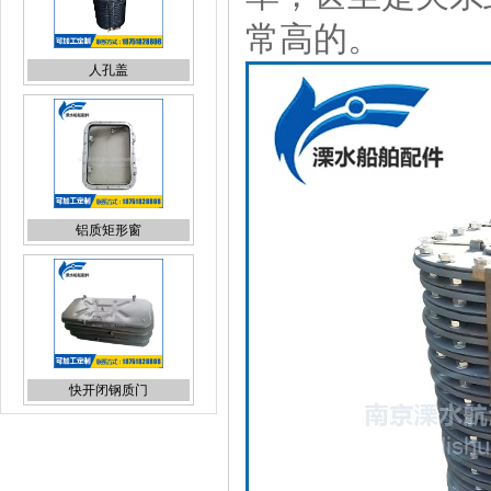
常高的。
人孔盖
铝质矩形窗
快开闭钢质门