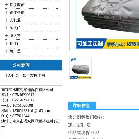
+
铝质舷窗
+
铝质移窗
+
人孔盖
+
防火门
+
防火窗
+
钢质门
+
舱口盖
公司新闻
【人孔盖】如何发挥作用
南京溧水航海船舶配件有限公司
座机：025-56200817
传真：025-56200817
手机：18751828808
详细信息
邮箱：13585133116.@163.com
Q Q：827911944
快开闭钢质门
参数:
地址：南京市溧水区晶桥镇杭村151
加工定制:是
号
样品或现货:样品