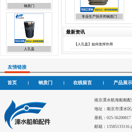
钢质门
专业生产快开闭钢质门
最新资讯
【人孔盖】如何发挥作用
人孔盖
友情链接
首页
钢质门
在线留言
产品展
丨
丨
丨
铝质矩形窗
南京溧水航海船舶配
地址：南京市溧水区
座机：025-56200817
邮箱：13585133116.