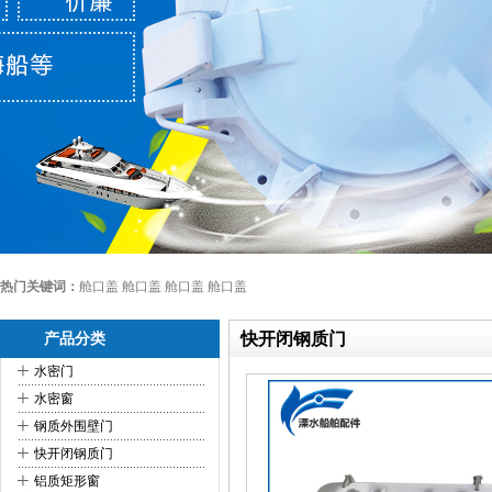
热门关键词：
舱口盖 舱口盖 舱口盖 舱口盖
快开闭钢质门
产品分类
+
水密门
+
水密窗
+
钢质外围壁门
+
快开闭钢质门
+
铝质矩形窗