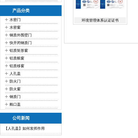
产品分类
+
水密门
环境管理体系认证证书
+
水密窗
+
钢质外围壁门
+
快开闭钢质门
+
铝质矩形窗
+
铝质舷窗
+
铝质移窗
+
人孔盖
+
防火门
+
防火窗
+
钢质门
+
舱口盖
公司新闻
【人孔盖】如何发挥作用