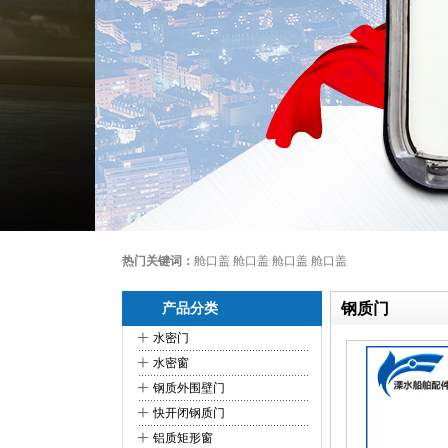
热门关键词：
舱口盖 舱口盖 舱口盖 舱口盖
钢质门
产品分类
+
水密门
+
水密窗
+
钢质外围壁门
+
快开闭钢质门
+
铝质矩形窗