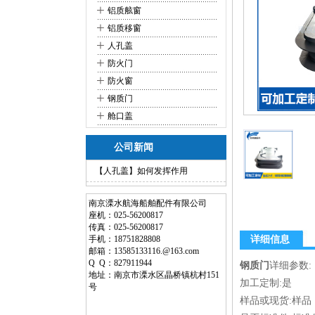
+
铝质舷窗
+
铝质移窗
+
人孔盖
+
防火门
+
防火窗
+
钢质门
+
舱口盖
公司新闻
【人孔盖】如何发挥作用
南京溧水航海船舶配件有限公司
座机：025-56200817
传真：025-56200817
手机：18751828808
详细信息
邮箱：13585133116.@163.com
Q Q：827911944
钢质门
详细参数:
地址：南京市溧水区晶桥镇杭村151
加工定制:是
号
样品或现货:样品