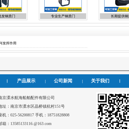
批发钢质门
专业生产钢质门
长期提供钢
何发挥作用
产品展示
公司新闻
关于我们
丨
|
|
丨
南京溧水航海船舶配件有限公司
地址：南京市溧水区晶桥镇杭村151号
座机：025-56200817 手机：18751828808
邮箱：13585133116.@163.com