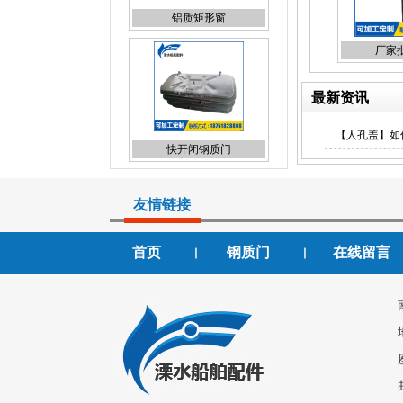
铝质矩形窗
厂家
最新资讯
【人孔盖】如
快开闭钢质门
友情链接
首页
钢质门
在线留言
丨
丨
钢质门