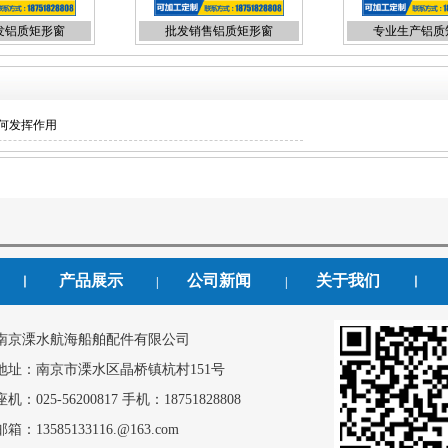
发铝质矩形窗
批发销售铝质矩形窗
专业生产铝质
何发挥作用
产品展示
公司新闻
关于我们
丨
|
|
丨
南京溧水航海船舶配件有限公司
地址：南京市溧水区晶桥镇杭村151号
座机：025-56200817 手机：18751828808
邮箱：13585133116.@163.com