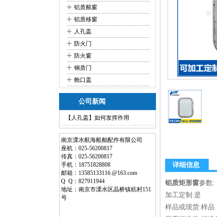
+
铝质舷窗
+
铝质移窗
+
人孔盖
+
防火门
+
防火窗
+
钢质门
+
舱口盖
公司新闻
【人孔盖】如何发挥作用
南京溧水航海船舶配件有限公司
座机：025-56200817
传真：025-56200817
手机：18751828808
详细信息
邮箱：13585133116.@163.com
Q Q：827911944
铝质矩形窗
参数:
地址：南京市溧水区晶桥镇杭村151
加工定制:是
号
样品或现货:样品