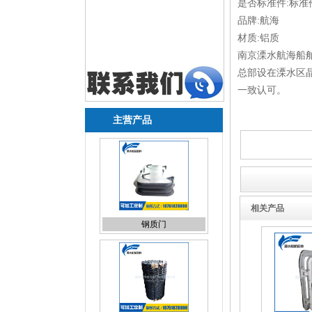
是否标准件:标准
品牌:航海
材质:铝质
南京溧水航海船
总部设在溧水区
一致认可。
主营产品
钢质门
相关产品
人孔盖