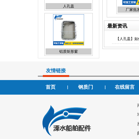
厂家批
铝质矩形窗
最新资讯
【人孔盖】如
快开闭钢质门
友情链接
首页
钢质门
在线留言
丨
丨