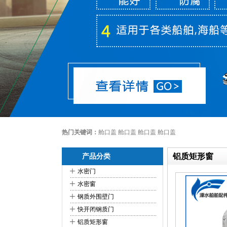
热门关键词：
舱口盖 舱口盖 舱口盖 舱口盖
铝质矩形窗
产品分类
+
水密门
+
水密窗
+
钢质外围壁门
+
快开闭钢质门
+
铝质矩形窗