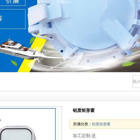
铝质矩形窗
所属分类：
铝质矩形窗
加工定制:是