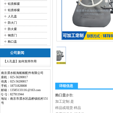
+
铝质舷窗
+
铝质移窗
+
人孔盖
+
防火门
+
防火窗
+
钢质门
+
舱口盖
公司新闻
【人孔盖】如何发挥作用
南京溧水航海船舶配件有限公司
座机：025-56200817
传真：025-56200817
手机：18751828808
详细信息
邮箱：13585133116.@163.com
Q Q：827911944
舱口盖
参数:
地址：南京市溧水区晶桥镇杭村151
加工定制:是
号
样品或现货:样品