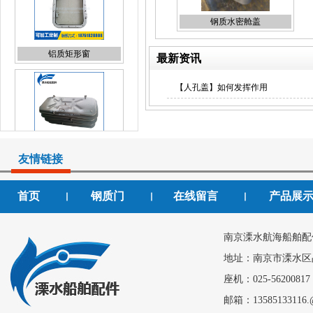
铝质矩形窗
钢质水密舱盖
最新资讯
【人孔盖】如何发挥作用
快开闭钢质门
友情链接
首页
钢质门
在线留言
产品展
丨
丨
丨
钢质门
南京溧水航海船舶配
地址：南京市溧水区
座机：025-56200817
邮箱：13585133116.