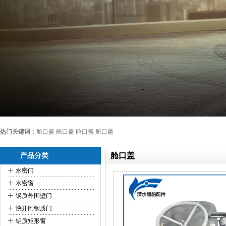
热门关键词：
舱口盖 舱口盖 舱口盖 舱口盖
舱口盖
产品分类
+
水密门
+
水密窗
+
钢质外围壁门
+
快开闭钢质门
+
铝质矩形窗