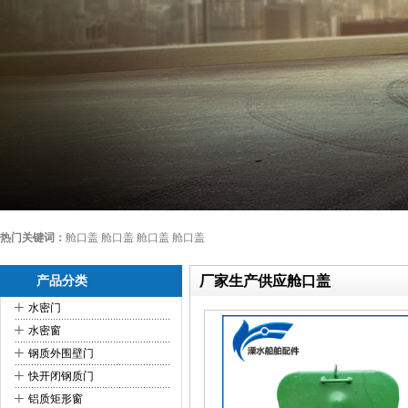
热门关键词：
舱口盖 舱口盖 舱口盖 舱口盖
厂家生产供应舱口盖
产品分类
+
水密门
+
水密窗
+
钢质外围壁门
+
快开闭钢质门
+
铝质矩形窗