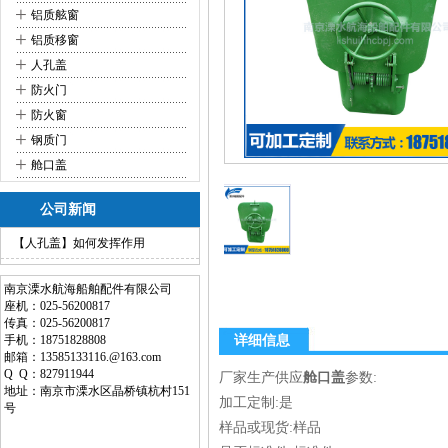
+
铝质舷窗
+
铝质移窗
+
人孔盖
+
防火门
+
防火窗
+
钢质门
+
舱口盖
公司新闻
【人孔盖】如何发挥作用
南京溧水航海船舶配件有限公司
座机：025-56200817
传真：025-56200817
手机：18751828808
详细信息
邮箱：13585133116.@163.com
Q Q：827911944
厂家生产供应
舱口盖
参数:
地址：南京市溧水区晶桥镇杭村151
加工定制:是
号
样品或现货:样品