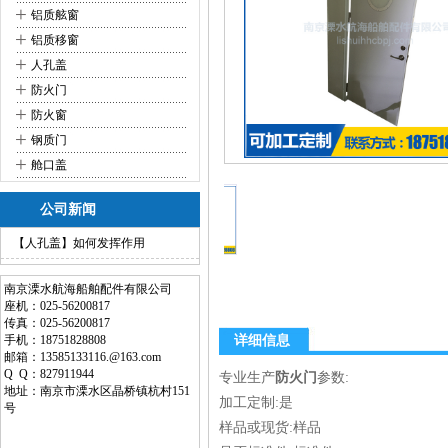
+
铝质舷窗
+
铝质移窗
+
人孔盖
+
防火门
+
防火窗
+
钢质门
+
舱口盖
公司新闻
【人孔盖】如何发挥作用
南京溧水航海船舶配件有限公司
座机：025-56200817
传真：025-56200817
手机：18751828808
详细信息
邮箱：13585133116.@163.com
Q Q：827911944
专业生产
防火门
参数:
地址：南京市溧水区晶桥镇杭村151
加工定制:是
号
样品或现货:样品