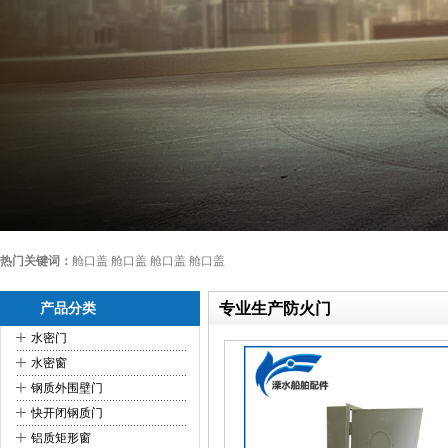
热门关键词：
舱口盖 舱口盖 舱口盖 舱口盖
专业生产防火门
产品分类
+
水密门
+
水密窗
+
钢质外围壁门
+
快开闭钢质门
+
铝质矩形窗