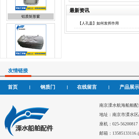
铝质矩形窗
最新资讯
【人孔盖】如何发挥作用
快开闭钢质门
友情链接
首页
钢质门
在线留言
产品展
丨
丨
丨
钢质门
南京溧水航海船舶配
地址：南京市溧水区
座机：025-56200817
邮箱：13585133116.