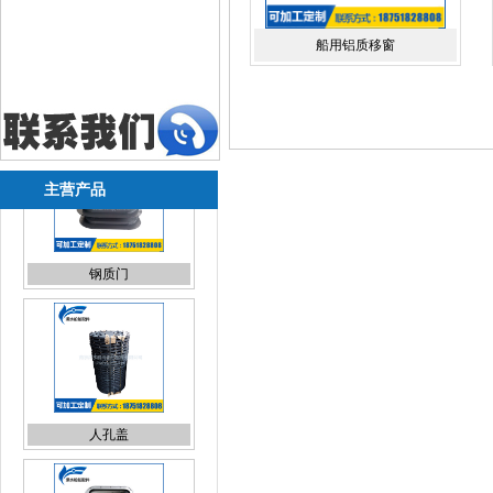
船用铝质移窗
主营产品
人孔盖