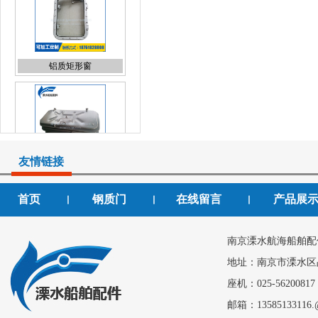
铝质矩形窗
快开闭钢质门
友情链接
首页
钢质门
在线留言
产品展
丨
丨
丨
钢质门
南京溧水航海船舶配
地址：南京市溧水区
座机：025-56200817
邮箱：13585133116.