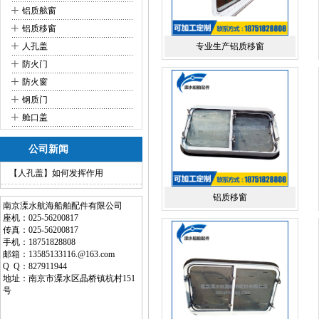
+
铝质舷窗
+
铝质移窗
+
人孔盖
专业生产铝质移窗
+
防火门
+
防火窗
+
钢质门
+
舱口盖
公司新闻
【人孔盖】如何发挥作用
铝质移窗
南京溧水航海船舶配件有限公司
座机：025-56200817
传真：025-56200817
手机：18751828808
邮箱：13585133116.@163.com
Q Q：827911944
地址：南京市溧水区晶桥镇杭村151
号