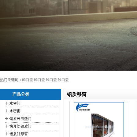
热门关键词：
舱口盖 舱口盖 舱口盖 舱口盖
铝质移窗
产品分类
+
水密门
+
水密窗
+
钢质外围壁门
+
快开闭钢质门
+
铝质矩形窗