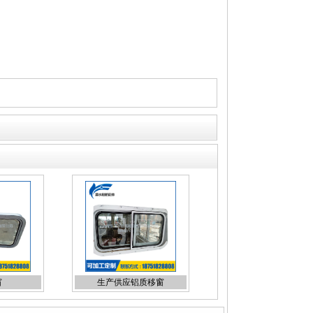
窗
生产供应铝质移窗