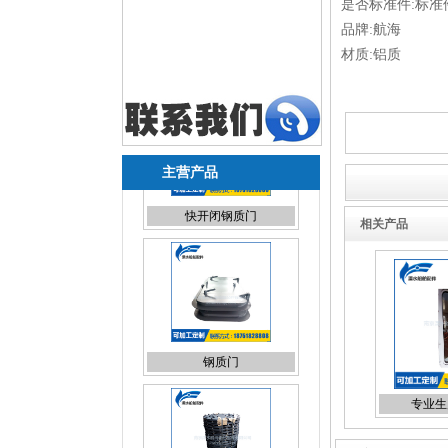
是否标准件:标准
品牌:航海
材质:铝质
主营产品
相关产品
钢质门
专业生