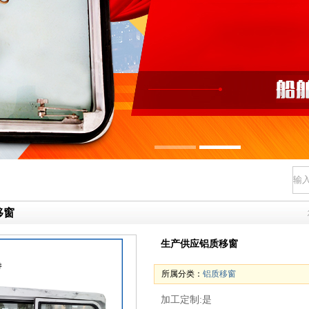
移窗
生产供应铝质移窗
所属分类：
铝质移窗
加工定制:是