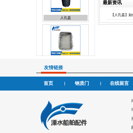
最新资讯
人孔盖
【人孔盖】如
铝质矩形窗
友情链接
首页
钢质门
在线留言
丨
丨
快开闭钢质门