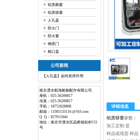
+
铝质舷窗
+
铝质移窗
+
人孔盖
+
防火门
+
防火窗
+
钢质门
+
舱口盖
公司新闻
【人孔盖】如何发挥作用
南京溧水航海船舶配件有限公司
座机：025-56200817
传真：025-56200817
手机：18751828808
详细信息
邮箱：13585133116.@163.com
Q Q：827911944
铝质移窗
参数：
地址：南京市溧水区晶桥镇杭村151
加工定制:是
号
样品或现货:样品