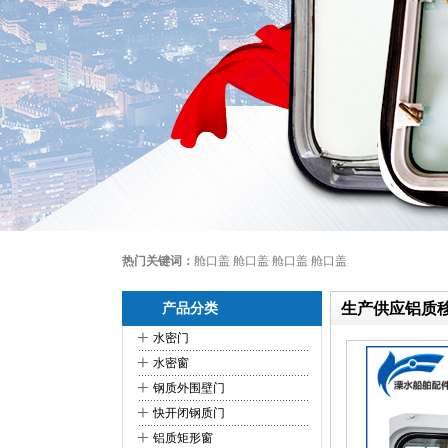
热门关键词：
舱口盖 舱口盖 舱口盖 舱口盖
生产供应铝质
产品分类
+
水密门
+
水密窗
+
钢质外围壁门
+
快开闭钢质门
+
铝质矩形窗